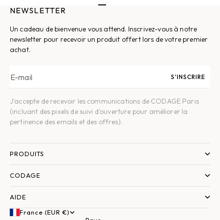
NEWSLETTER
Aller à l'élément 1
Aller à l'élément 2
Aller à l'élément 3
Aller à l'élément 4
Aller à l'élément 5
Un cadeau de bienvenue vous attend. Inscrivez-vous à notre
newsletter pour recevoir un produit offert lors de votre premier
achat.
E-mail
S'INSCRIRE
J'accepte de recevoir les communications de CODAGE Paris
(incluant des pixels de suivi d'ouverture pour améliorer la
pertinence des emails et des offres).
PRODUITS
CODAGE
AIDE
France (EUR €)