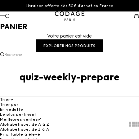
Passer au contenu
Livraison offerte dès 50€ d'achat en France
CODAGE Paris
Recherche
Pa
Menu
PANIER
Votre panier est vide
EXPLORER NOS PRODUITS
Recherche...
quiz-weekly-prepare
Trier
Trier par
En vedette
Le plus pertinent
Meilleures ventes
Alphabétique, de A à Z
Show
Sh
Alphabétique, de Z à A
Prix: faible à élevé