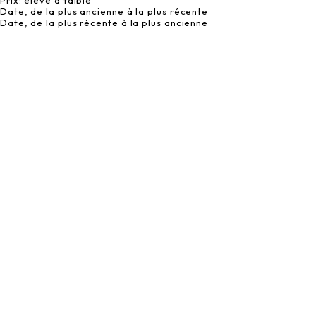
Prix: élevé à faible
Date, de la plus ancienne à la plus récente
Date, de la plus récente à la plus ancienne
BEST SELLER
Ajouter au panier
Ajouter au panier
MASQUE MICRO-PEELING
MASQUE HYDRATANT
20 avis
9 avis
Prix de vente
Prix de vente
79,00 €
55,00 €
EXFOLIANT
ÉCLAIRCISSANT
NOURRISSANT
HYDRATANT
ANTI-ÂGE
ÉCLAT