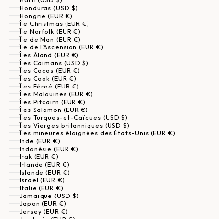
Haïti (USD $)
Honduras (USD $)
Hongrie (EUR €)
Île Christmas (EUR €)
Île Norfolk (EUR €)
Île de Man (EUR €)
Île de l’Ascension (EUR €)
Îles Åland (EUR €)
Îles Caïmans (USD $)
Îles Cocos (EUR €)
Îles Cook (EUR €)
Îles Féroé (EUR €)
Îles Malouines (EUR €)
Îles Pitcairn (EUR €)
Îles Salomon (EUR €)
Îles Turques-et-Caïques (USD $)
Îles Vierges britanniques (USD $)
Îles mineures éloignées des États-Unis (EUR €)
Inde (EUR €)
Indonésie (EUR €)
Irak (EUR €)
Irlande (EUR €)
Islande (EUR €)
Israël (EUR €)
Italie (EUR €)
Jamaïque (USD $)
Japon (EUR €)
Jersey (EUR €)