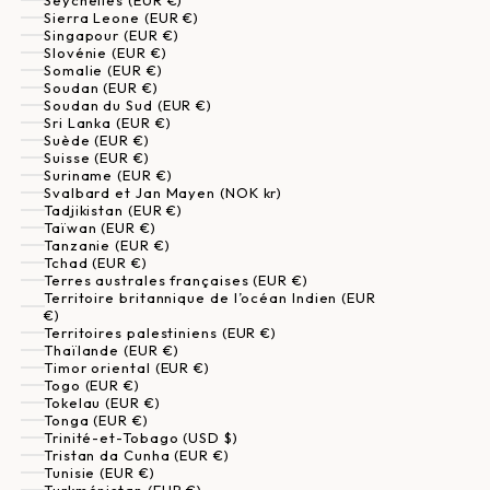
Seychelles (EUR €)
Sierra Leone (EUR €)
Singapour (EUR €)
Slovénie (EUR €)
Somalie (EUR €)
Soudan (EUR €)
Soudan du Sud (EUR €)
Sri Lanka (EUR €)
Suède (EUR €)
Suisse (EUR €)
Suriname (EUR €)
Svalbard et Jan Mayen (NOK kr)
Tadjikistan (EUR €)
Taïwan (EUR €)
Tanzanie (EUR €)
Tchad (EUR €)
Terres australes françaises (EUR €)
Territoire britannique de l’océan Indien (EUR
€)
Territoires palestiniens (EUR €)
Thaïlande (EUR €)
Timor oriental (EUR €)
Togo (EUR €)
Tokelau (EUR €)
Tonga (EUR €)
Trinité-et-Tobago (USD $)
Tristan da Cunha (EUR €)
Tunisie (EUR €)