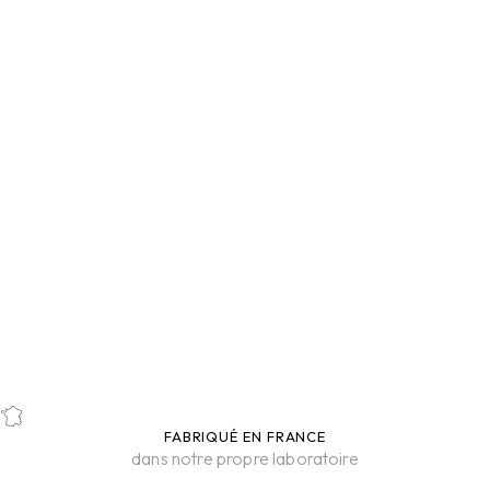
Ajouter au panier
MASQUE VISAGE HYDROGEL
Prix de vente
19,50 €
ANTI-ÂGE
HYDRATANT
REVITALISANT
ÉCLAT
FABRIQUÉ EN FRANCE
dans notre propre laboratoire