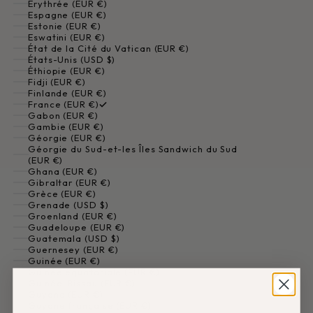
Érythrée (EUR €)
Espagne (EUR €)
Estonie (EUR €)
Eswatini (EUR €)
État de la Cité du Vatican (EUR €)
États-Unis (USD $)
Éthiopie (EUR €)
Fidji (EUR €)
Finlande (EUR €)
France (EUR €)
Gabon (EUR €)
Gambie (EUR €)
Géorgie (EUR €)
Géorgie du Sud-et-les Îles Sandwich du Sud
(EUR €)
Ghana (EUR €)
Gibraltar (EUR €)
Grèce (EUR €)
Grenade (USD $)
Groenland (EUR €)
Guadeloupe (EUR €)
Guatemala (USD $)
Guernesey (EUR €)
Guinée (EUR €)
Guinée équatoriale (EUR €)
Guinée-Bissau (EUR €)
Guyana (EUR €)
Guyane française (EUR €)