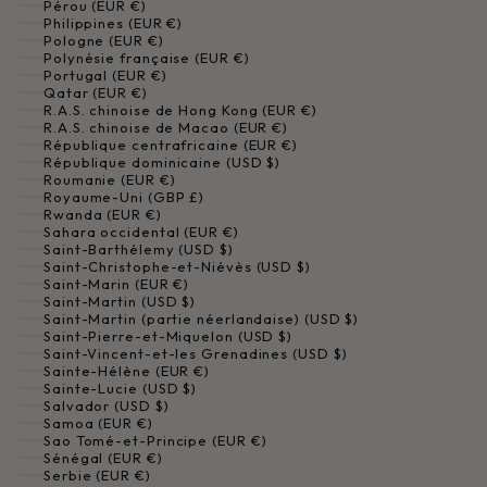
Pérou (EUR €)
Philippines (EUR €)
Pologne (EUR €)
Polynésie française (EUR €)
Portugal (EUR €)
Qatar (EUR €)
R.A.S. chinoise de Hong Kong (EUR €)
R.A.S. chinoise de Macao (EUR €)
République centrafricaine (EUR €)
République dominicaine (USD $)
Roumanie (EUR €)
Royaume-Uni (GBP £)
Rwanda (EUR €)
Sahara occidental (EUR €)
Saint-Barthélemy (USD $)
Saint-Christophe-et-Niévès (USD $)
Saint-Marin (EUR €)
Saint-Martin (USD $)
Saint-Martin (partie néerlandaise) (USD $)
Saint-Pierre-et-Miquelon (USD $)
Saint-Vincent-et-les Grenadines (USD $)
Sainte-Hélène (EUR €)
Sainte-Lucie (USD $)
Salvador (USD $)
Samoa (EUR €)
Sao Tomé-et-Principe (EUR €)
Sénégal (EUR €)
Serbie (EUR €)