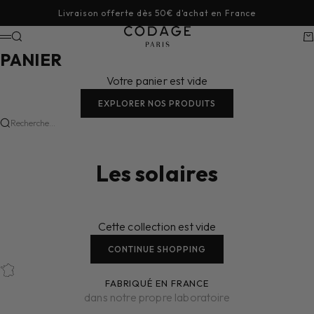
Passer au contenu
Livraison offerte dès 50€ d'achat en France
CODAGE Paris
Recherche
Pa
Menu
PANIER
Votre panier est vide
EXPLORER NOS PRODUITS
Recherche...
Les solaires
Cette collection est vide
CONTINUE SHOPPING
FABRIQUÉ EN FRANCE
dans notre propre laboratoire