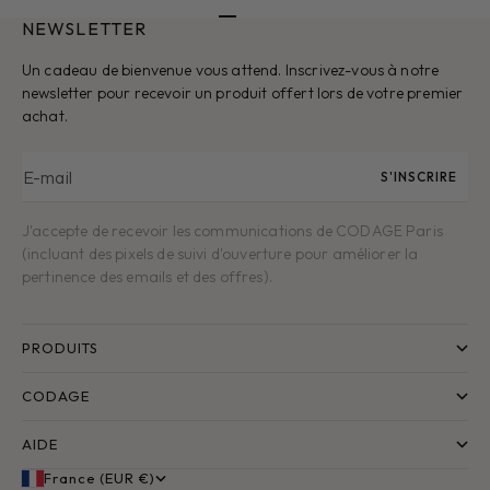
NEWSLETTER
Aller à l'élément 1
Aller à l'élément 2
Aller à l'élément 3
Aller à l'élément 4
Aller à l'élément 5
Un cadeau de bienvenue vous attend. Inscrivez-vous à notre
newsletter pour recevoir un produit offert lors de votre premier
achat.
E-mail
S'INSCRIRE
J'accepte de recevoir les communications de CODAGE Paris
(incluant des pixels de suivi d'ouverture pour améliorer la
pertinence des emails et des offres).
PRODUITS
CODAGE
AIDE
France (EUR €)