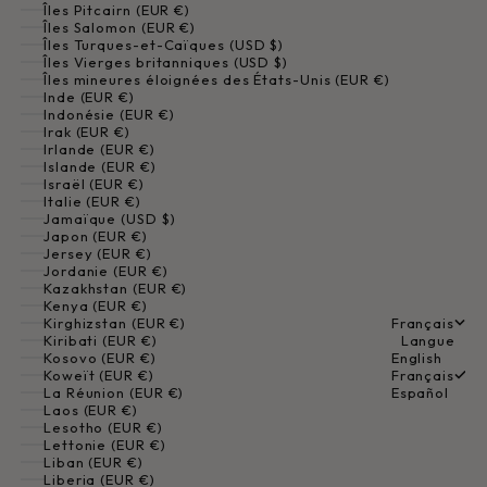
Îles Pitcairn (EUR €)
Îles Salomon (EUR €)
Îles Turques-et-Caïques (USD $)
Îles Vierges britanniques (USD $)
Îles mineures éloignées des États-Unis (EUR €)
Inde (EUR €)
Indonésie (EUR €)
Irak (EUR €)
Irlande (EUR €)
Islande (EUR €)
Israël (EUR €)
Italie (EUR €)
Jamaïque (USD $)
Japon (EUR €)
Jersey (EUR €)
Jordanie (EUR €)
Kazakhstan (EUR €)
Kenya (EUR €)
Kirghizstan (EUR €)
Français
Kiribati (EUR €)
Langue
Kosovo (EUR €)
English
Koweït (EUR €)
Français
La Réunion (EUR €)
Español
Laos (EUR €)
Lesotho (EUR €)
Lettonie (EUR €)
Liban (EUR €)
Liberia (EUR €)