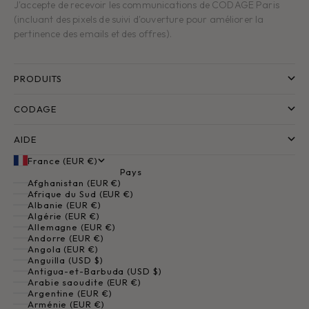
J'accepte de recevoir les communications de CODAGE Paris
(incluant des pixels de suivi d'ouverture pour améliorer la
pertinence des emails et des offres).
PRODUITS
CODAGE
AIDE
France (EUR €)
Pays
Afghanistan (EUR €)
Afrique du Sud (EUR €)
Albanie (EUR €)
Algérie (EUR €)
Allemagne (EUR €)
Andorre (EUR €)
Angola (EUR €)
Anguilla (USD $)
Antigua-et-Barbuda (USD $)
Arabie saoudite (EUR €)
Argentine (EUR €)
Arménie (EUR €)