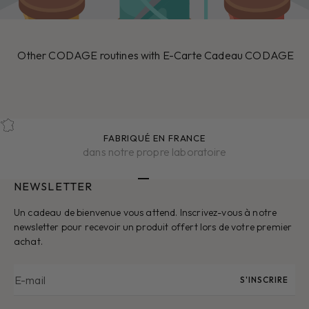
Other CODAGE routines with E-Carte Cadeau CODAGE
FABRIQUÉ EN FRANCE
dans notre propre laboratoire
NEWSLETTER
Aller à l'élément 1
Aller à l'élément 2
Aller à l'élément 3
Aller à l'élément 4
Aller à l'élément 5
Un cadeau de bienvenue vous attend. Inscrivez-vous à notre
newsletter pour recevoir un produit offert lors de votre premier
achat.
E-mail
S'INSCRIRE