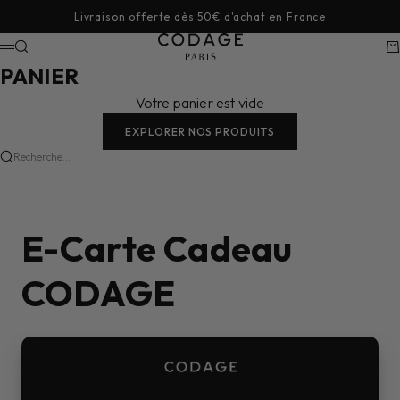
Passer au contenu
Livraison offerte dès 50€ d'achat en France
CODAGE Paris
Recherche
Pa
Menu
PANIER
Votre panier est vide
EXPLORER NOS PRODUITS
Recherche...
E-Carte Cadeau
CODAGE