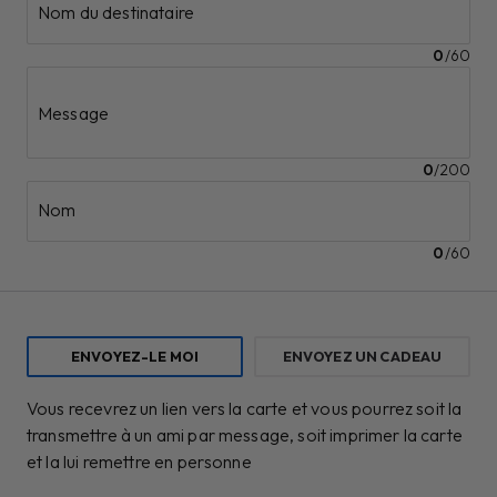
Nom du destinataire
0
/
60
Message
0
/
200
Nom
0
/
60
ENVOYEZ-LE MOI
ENVOYEZ UN CADEAU
Vous recevrez un lien vers la carte et vous pourrez soit la
transmettre à un ami par message, soit imprimer la carte
et la lui remettre en personne