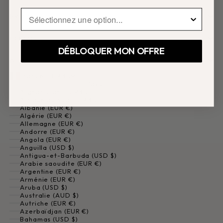
Préoccupation skincare principale
PRODUITS
CODAGE
DÉBLOQUER MON OFFRE
AIDE
France (EUR €)
Pays
Afghanistan (EUR €)
Afrique du Sud (EUR €)
Albanie (EUR €)
Algérie (EUR €)
Allemagne (EUR €)
Andorre (EUR €)
Angola (EUR €)
Anguilla (USD $)
Antigua-et-Barbuda (USD $)
Arabie saoudite (EUR €)
Argentine (EUR €)
Arménie (EUR €)
Aruba (USD $)
Australie (AUD $)
Autriche (EUR €)
Azerbaïdjan (EUR €)
Bahamas (USD $)