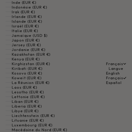
Inde (EUR €)
Indonésie (EUR €)
Irak (EUR €)
Irlande (EUR €)
Islande (EUR €)
Israël (EUR €)
Italie (EUR €)
Jamaïque (USD $)
Japon (EUR €)
Jersey (EUR €)
Jordanie (EUR €)
Kazakhstan (EUR €)
Kenya (EUR €)
Kirghizstan (EUR €)
Français
Kiribati (EUR €)
Langue
Kosovo (EUR €)
English
Koweït (EUR €)
Français
La Réunion (EUR €)
Español
Laos (EUR €)
Lesotho (EUR €)
Lettonie (EUR €)
Liban (EUR €)
Liberia (EUR €)
Libye (EUR €)
Liechtenstein (EUR €)
Lituanie (EUR €)
Luxembourg (EUR €)
Macédoine du Nord (EUR €)