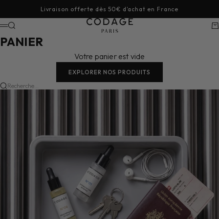
Passer au contenu
Livraison offerte dès 50€ d'achat en France
CODAGE Paris
Recherche
Pa
Menu
PANIER
Votre panier est vide
EXPLORER NOS PRODUITS
Recherche...